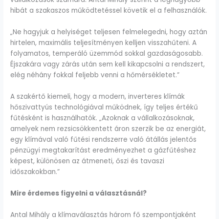
hibát a szakaszos működtetéssel követik el a felhasználók.
„Ne hagyjuk a helyiséget teljesen felmelegedni, hogy aztán
hirtelen, maximális teljesítményen kelljen visszahűteni. A
folyamatos, temperáló üzemmód sokkal gazdaságosabb.
Éjszakára vagy zárás után sem kell kikapcsolni a rendszert,
elég néhány fokkal feljebb venni a hőmérsékletet.”
A szakértő kiemeli, hogy a modern, inverteres klímák
hőszivattyús technológiával működnek, így teljes értékű
fűtésként is használhatók. „Azoknak a vállalkozásoknak,
amelyek nem rezsicsökkentett áron szerzik be az energiát,
egy klímával való fűtési rendszerre való átállás jelentős
pénzügyi megtakarítást eredményezhet a gázfűtéshez
képest, különösen az átmeneti, őszi és tavaszi
időszakokban.”
Mire érdemes figyelni a választásnál?
Antal Mihály a klímaválasztás három fő szempontjaként