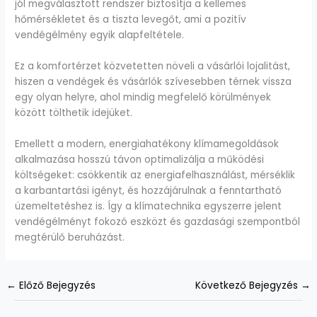
jól megválasztott rendszer biztosítja a kellemes
hőmérsékletet és a tiszta levegőt, ami a pozitív
vendégélmény egyik alapfeltétele.
Ez a komfortérzet közvetetten növeli a vásárlói lojalitást,
hiszen a vendégek és vásárlók szívesebben térnek vissza
egy olyan helyre, ahol mindig megfelelő körülmények
között tölthetik idejüket.
Emellett a modern, energiahatékony klímamegoldások
alkalmazása hosszú távon optimalizálja a működési
költségeket: csökkentik az energiafelhasználást, mérséklik
a karbantartási igényt, és hozzájárulnak a fenntartható
üzemeltetéshez is. Így a klímatechnika egyszerre jelent
vendégélményt fokozó eszközt és gazdasági szempontból
megtérülő beruházást.
←
Előző Bejegyzés
Következő Bejegyzés
→