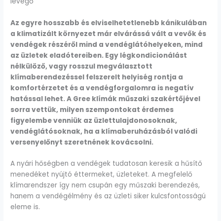
levegő
Az egyre hosszabb és elviselhetetlenebb kánikulában
a klimatizált környezet már elvárássá vált a vevők és
vendégek részéről mind a vendéglátóhelyeken, mind
az üzletek eladótereiben. Egy légkondicionálást
nélkülöző, vagy rosszul megválasztott
klímaberendezéssel felszerelt helyiség rontja a
komfortérzetet és a vendégforgalomra is negatív
hatással lehet. A
Gree klímák
műszaki szakértőjével
sorra vettük, milyen szempontokat érdemes
figyelembe venniük az üzlettulajdonosoknak,
vendéglátósoknak, ha a klímaberuházásból valódi
versenyelőnyt szeretnének kovácsolni.
A nyári hőségben a vendégek tudatosan keresik a hűsítő
menedéket nyújtó éttermeket, üzleteket. A megfelelő
klímarendszer így nem csupán egy műszaki berendezés,
hanem a vendégélmény és az üzleti siker kulcsfontosságú
eleme is.