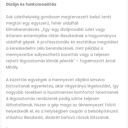
Dizájn és funkcionalitás
Sok üzlethelyiség gondosan megtervezett belső terét
megtöri egy egyszerű, fehér oldalfali
klímaberendezés. „Egy-egy dizájnosabb üzlet vagy
étterem enteriőrjébe ritkán illeszkednek a hagyományos
oldalfali gépek. A professzionális és esztétikus megoldást
a kereskedelmi célú berendezések, mint például a
mennyezetbe süllyeszthető kazettás vagy a teljesen
rejtett légcsatornás klímák jelentik” – fogalmazott Antal
Mihály.
A kazettás egységek a mennyezet síkjába simulva
biztosítanak egyenletes, akár négyirányú légeloszlást, így
nagyobb terekben is huzatmentes komfortot teremtenek.
A légcsatornás rendszerek pedig szinte teljesen
láthatatlanok, hiszen a gép maga az álmennyezet fölött
helyezkedik el, és a helyiségben csupán a belsőépítészeti
stílushoz illeszkedő, diszkrét befúvó rácsok látszanak.