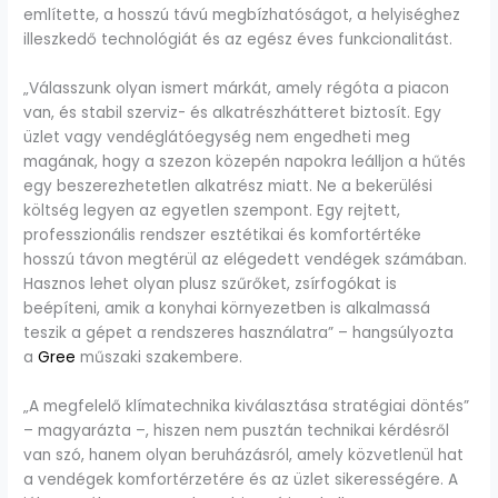
említette, a hosszú távú megbízhatóságot, a helyiséghez
illeszkedő technológiát és az egész éves funkcionalitást.
„Válasszunk olyan ismert márkát, amely régóta a piacon
van, és stabil szerviz- és alkatrészhátteret biztosít. Egy
üzlet vagy vendéglátóegység nem engedheti meg
magának, hogy a szezon közepén napokra leálljon a hűtés
egy beszerezhetetlen alkatrész miatt. Ne a bekerülési
költség legyen az egyetlen szempont. Egy rejtett,
professzionális rendszer esztétikai és komfortértéke
hosszú távon megtérül az elégedett vendégek számában.
Hasznos lehet olyan plusz szűrőket, zsírfogókat is
beépíteni, amik a konyhai környezetben is alkalmassá
teszik a gépet a rendszeres használatra” – hangsúlyozta
a
Gree
műszaki szakembere.
„A megfelelő klímatechnika kiválasztása stratégiai döntés”
– magyarázta –, hiszen nem pusztán technikai kérdésről
van szó, hanem olyan beruházásról, amely közvetlenül hat
a vendégek komfortérzetére és az üzlet sikerességére. A