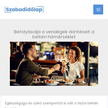
Skip
to
content
Befolyásolja a vendégek döntéseit a
beltéri hőmérséklet
Egészségügyi és üzleti szemponttá is vált a tiszta beltéri