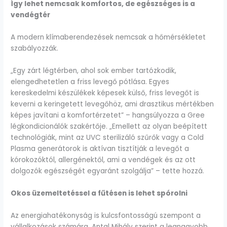
Így lehet nemcsak komfortos, de egészséges is a
vendégtér
A modern klímaberendezések nemcsak a hőmérsékletet
szabályozzák.
„Egy zárt légtérben, ahol sok ember tartózkodik,
elengedhetetlen a friss levegő pótlása. Egyes
kereskedelmi készülékek képesek külső, friss levegőt is
keverni a keringetett levegőhöz, ami drasztikus mértékben
képes javítani a komfortérzetet” – hangsúlyozza a Gree
légkondicionálók szakértője. „Emellett az olyan beépített
technológiák, mint az UVC sterilizáló szűrők vagy a Cold
Plasma generátorok is aktívan tisztítják a levegőt a
kórokozóktól, allergénektől, ami a vendégek és az ott
dolgozók egészségét egyaránt szolgálja” – tette hozzá.
Okos üzemeltetéssel a fűtésen is lehet spórolni
Az energiahatékonyság is kulcsfontosságú szempont a
vállalkozások számára. Antal Mihály szerint a legnagyobb