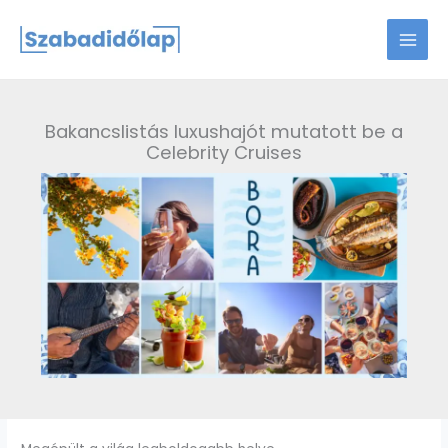
Skip
to
content
Bakancslistás luxushajót mutatott be a
Celebrity Cruises