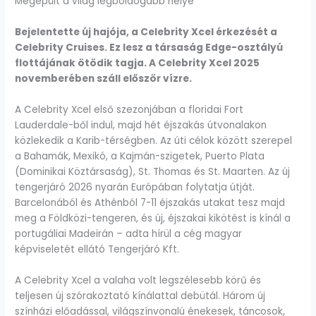
Megépült a világ legboldogabb helye
Bejelentette új hajója, a Celebrity Xcel érkezését a
Celebrity Cruises. Ez lesz a társaság Edge-osztályú
flottájának ötödik tagja. A Celebrity Xcel 2025
novemberében száll először vízre.
A Celebrity Xcel első szezonjában a floridai Fort
Lauderdale-ből indul, majd hét éjszakás útvonalakon
közlekedik a Karib-térségben. Az úti célok között szerepel
a Bahamák, Mexikó, a Kajmán-szigetek, Puerto Plata
(Dominikai Köztársaság), St. Thomas és St. Maarten. Az új
tengerjáró 2026 nyarán Európában folytatja útját.
Barcelonából és Athénból 7-11 éjszakás utakat tesz majd
meg a Földközi-tengeren, és új, éjszakai kikötést is kínál a
portugáliai Madeirán – adta hírül a cég magyar
képviseletét ellátó Tengerjáró Kft.
A Celebrity Xcel a valaha volt legszélesebb körű és
teljesen új szórakoztató kínálattal debütál. Három új
színházi előadással, világszínvonalú énekesek, táncosok,