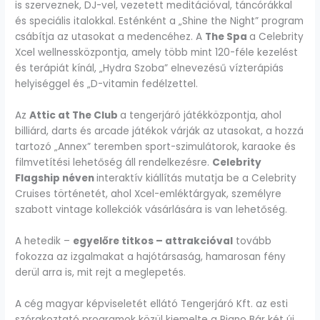
is szerveznek, DJ-vel, vezetett meditációval, táncórákkal
és speciális italokkal. Esténként a „Shine the Night” program
csábítja az utasokat a medencéhez. A
The Spa
a Celebrity
Xcel wellnessközpontja, amely több mint 120-féle kezelést
és terápiát kínál, „Hydra Szoba” elnevezésű vízterápiás
helyiséggel és „D-vitamin fedélzettel.
Az
Attic at The Club
a tengerjáró játékközpontja, ahol
billiárd, darts és arcade játékok várják az utasokat, a hozzá
tartozó „Annex” teremben sport-szimulátorok, karaoke és
filmvetítési lehetőség áll rendelkezésre.
Celebrity
Flagship néven
interaktív kiállítás mutatja be a Celebrity
Cruises történetét, ahol Xcel-emléktárgyak, személyre
szabott vintage kollekciók vásárlására is van lehetőség.
A hetedik –
egyelőre titkos – attrakcióval
tovább
fokozza az izgalmakat a hajótársaság, hamarosan fény
derül arra is, mit rejt a meglepetés.
A cég magyar képviseletét ellátó Tengerjáró Kft. az esti
szórakoztató programok közül kiemelte a Piano Bár két új