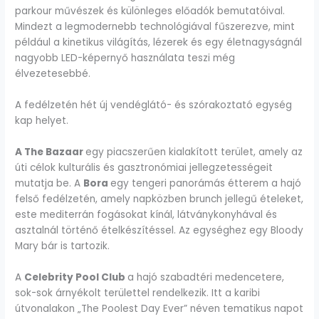
parkour művészek és különleges előadók bemutatóival.
Mindezt a legmodernebb technológiával fűszerezve, mint
például a kinetikus világítás, lézerek és egy életnagyságnál
nagyobb LED-képernyő használata teszi még
élvezetesebbé.
A fedélzetén hét új vendéglátó- és szórakoztató egység
kap helyet.
A The Bazaar
egy piacszerűen kialakított terület, amely az
úti célok kulturális és gasztronómiai jellegzetességeit
mutatja be. A
Bora
egy tengeri panorámás étterem a hajó
felső fedélzetén, amely napközben brunch jellegű ételeket,
este mediterrán fogásokat kínál, látványkonyhával és
asztalnál történő ételkészítéssel. Az egységhez egy Bloody
Mary bár is tartozik.
A
Celebrity Pool Club
a hajó szabadtéri medencetere,
sok-sok árnyékolt területtel rendelkezik. Itt a karibi
útvonalakon „The Poolest Day Ever” néven tematikus napot