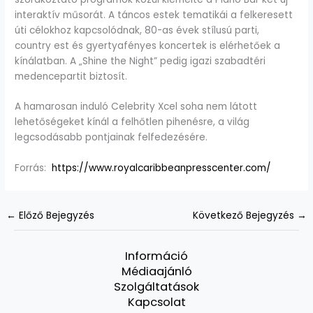
interaktív műsorát. A táncos estek tematikái a felkeresett
úti célokhoz kapcsolódnak, 80-as évek stílusú parti,
country est és gyertyafényes koncertek is elérhetőek a
kínálatban. A „Shine the Night” pedig igazi szabadtéri
medencepartit biztosít.
A hamarosan induló Celebrity Xcel soha nem látott
lehetőségeket kínál a felhőtlen pihenésre, a világ
legcsodásabb pontjainak felfedezésére.
Forrás:
https://www.royalcaribbeanpresscenter.com/
←
Előző Bejegyzés
Következő Bejegyzés
→
Információ
Médiaajánló
Szolgáltatások
Kapcsolat