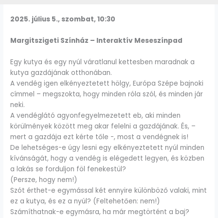
2025. július 5., szombat, 10:30
Margitszigeti Színház – Interaktív Meseszínpad
Egy kutya és egy nyúl váratlanul kettesben maradnak a
kutya gazdájának otthonában.
A vendég igen elkényeztetett hölgy, Európa Szépe bajnoki
címmel – megszokta, hogy minden róla szól, és minden jár
neki.
A vendéglátó agyonfegyelmezetett eb, aki minden
körülmények között meg akar felelni a gazdájának. És, –
mert a gazdája ezt kérte tőle -, most a vendégnek is!
De lehetséges-e úgy lesni egy elkényeztetett nyúl minden
kívánságát, hogy a vendég is elégedett legyen, és közben
a lakás se forduljon föl fenekestül?
(Persze, hogy nem!)
Szót érthet-e egymással két ennyire különböző valaki, mint
ez a kutya, és ez a nyúl? (Feltehetően: nem!)
Számíthatnak-e egymásra, ha már megtörtént a baj?