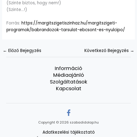
(Szinte biztos, hogy nem!)
(Szinte…!)
Forrás:
https://margitszigetiszinhaz.hu/margitszigeti-
programok/babrandozok-tarsulat-ebcsont-es-nyulcipo/
←
Előző Bejegyzés
Következő Bejegyzés
→
Információ
Médiaajánló
Szolgáltatások
Kapcsolat
Copyright © 2026 szabadidolap.hu
Adatkezelési tájékoztató