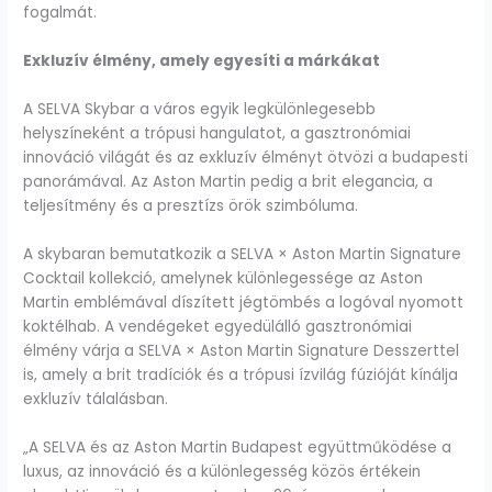
fogalmát.
Exkluzív élmény, amely egyesíti a márkákat
A SELVA Skybar a város egyik legkülönlegesebb
helyszíneként a trópusi hangulatot, a gasztronómiai
innováció világát és az exkluzív élményt ötvözi a budapesti
panorámával. Az Aston Martin pedig a brit elegancia, a
teljesítmény és a presztízs örök szimbóluma.
A skybaran bemutatkozik a SELVA × Aston Martin Signature
Cocktail kollekció, amelynek különlegessége az Aston
Martin emblémával díszített jégtömbés a logóval nyomott
koktélhab. A vendégeket egyedülálló gasztronómiai
élmény várja a SELVA × Aston Martin Signature Desszerttel
is, amely a brit tradíciók és a trópusi ízvilág fúzióját kínálja
exkluzív tálalásban.
„A SELVA és az Aston Martin Budapest együttműködése a
luxus, az innováció és a különlegesség közös értékein