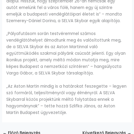
alapul. Hisszük, hogy szeptember 26-án nemcsak egy
autót emelünk fel a város fölé, hanem egy új szintre
emeljük a budapesti vendéglátóipari életet is” – mondta
Szemerey-Dániel Dorina, a SELVA Skybar egyik alapítója.
„Pályafutásom során testvéremmel számos
vendéglátóhelyet álmodtunk meg és valósítottunk meg,
de a SELVA Skybar és az Aston Martinnal való
együttműködés szakmai pályánk csúcsát jelenti. Egy olyan
ikonikus projekt, amely méltó módon mutatja meg, mire
képes Budapest a nemzetközi színtéren” – hangsúlyozta
Varga Gábor, a SELVA Skybar társalapítója.
„Az Aston Martin mindig is a határokat feszegette – legyen
szó formáról, teljesítményről vagy élményről. A SELVA
Skybarral közös projektünk méltó folytatása ennek a
hagyománynak” – tette hozzá Szlifka János, az Aston
Martin Budapest ügyvezetője.
←
Előző Bejegyzés
Következő Bejegyzés
→