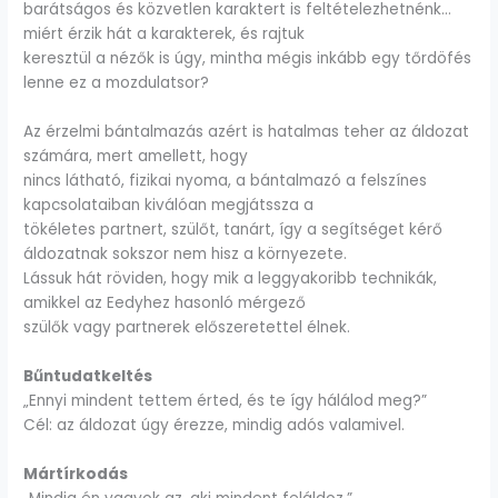
barátságos és közvetlen karaktert is feltételezhetnénk…
miért érzik hát a karakterek, és rajtuk
keresztül a nézők is úgy, mintha mégis inkább egy tőrdöfés
lenne ez a mozdulatsor?
Az érzelmi bántalmazás azért is hatalmas teher az áldozat
számára, mert amellett, hogy
nincs látható, fizikai nyoma, a bántalmazó a felszínes
kapcsolataiban kiválóan megjátssza a
tökéletes partnert, szülőt, tanárt, így a segítséget kérő
áldozatnak sokszor nem hisz a környezete.
Lássuk hát röviden, hogy mik a leggyakoribb technikák,
amikkel az Eedyhez hasonló mérgező
szülők vagy partnerek előszeretettel élnek.
Bűntudatkeltés
„Ennyi mindent tettem érted, és te így hálálod meg?”
Cél: az áldozat úgy érezze, mindig adós valamivel.
Mártírkodás