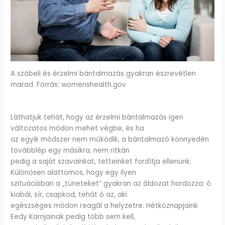
A szóbeli és érzelmi bántalmazás gyakran észrevétlen
marad. Forrás: womenshealth.gov
Láthatjuk tehát, hogy az érzelmi bántalmazás igen
változatos módon mehet végbe, és ha
az egyik módszer nem működik, a bántalmazó könnyedén
továbblép egy másikra, nem ritkán
pedig a saját szavainkat, tetteinket fordítja ellenünk.
Különösen alattomos, hogy egy ilyen
szituációban a „tüneteket” gyakran az áldozat hordozza: ő
kiabál, sír, csapkod, tehát ő az, aki
egészséges módon reagál a helyzetre. Hétköznapjaink
Eedy Karnjainak pedig több sem kell,