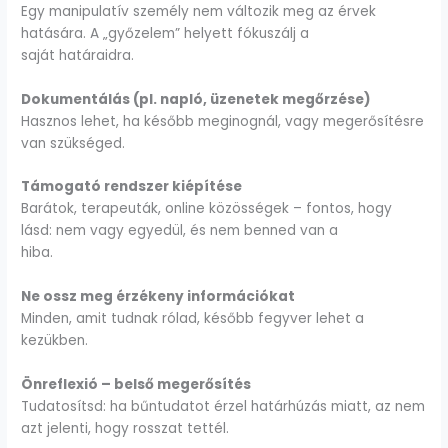
Egy manipulatív személy nem változik meg az érvek
hatására. A „győzelem” helyett fókuszálj a
saját határaidra.
Dokumentálás (pl. napló, üzenetek megőrzése)
Hasznos lehet, ha később meginognál, vagy megerősítésre
van szükséged.
Támogató rendszer kiépítése
Barátok, terapeuták, online közösségek – fontos, hogy
lásd: nem vagy egyedül, és nem benned van a
hiba.
Ne ossz meg érzékeny információkat
Minden, amit tudnak rólad, később fegyver lehet a
kezükben.
Önreflexió – belső megerősítés
Tudatosítsd: ha bűntudatot érzel határhúzás miatt, az nem
azt jelenti, hogy rosszat tettél.