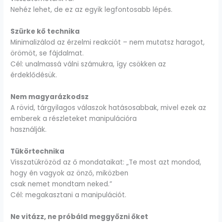
Nehéz lehet, de ez az egyik legfontosabb lépés.
Szürke kő technika
Minimalizálod az érzelmi reakciót – nem mutatsz haragot,
örömöt, se fájdalmat.
Cél: unalmassá válni számukra, így csökken az
érdeklődésük.
Nem magyarázkodsz
A rövid, tárgyilagos válaszok hatásosabbak, mivel ezek az
emberek a részleteket manipulációra
használják.
Tükörtechnika
Visszatükrözöd az ő mondataikat: „Te most azt mondod,
hogy én vagyok az önző, miközben
csak nemet mondtam neked.”
Cél: megakasztani a manipulációt.
Ne vitázz, ne próbáld meggyőzni őket