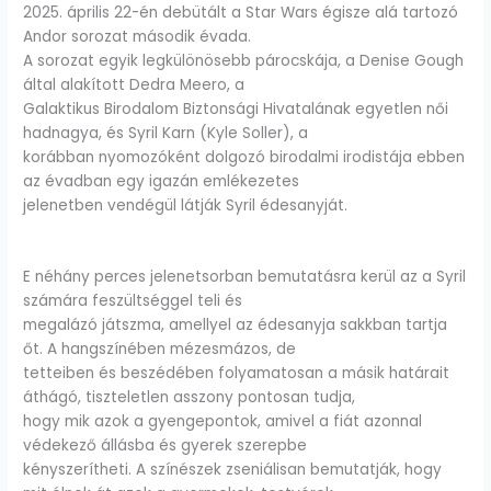
2025. április 22-én debütált a Star Wars égisze alá tartozó
Andor sorozat második évada.
A sorozat egyik legkülönösebb párocskája, a Denise Gough
által alakított Dedra Meero, a
Galaktikus Birodalom Biztonsági Hivatalának egyetlen női
hadnagya, és Syril Karn (Kyle Soller), a
korábban nyomozóként dolgozó birodalmi irodistája ebben
az évadban egy igazán emlékezetes
jelenetben vendégül látják Syril édesanyját.
E néhány perces jelenetsorban bemutatásra kerül az a Syril
számára feszültséggel teli és
megalázó játszma, amellyel az édesanyja sakkban tartja
őt. A hangszínében mézesmázos, de
tetteiben és beszédében folyamatosan a másik határait
áthágó, tiszteletlen asszony pontosan tudja,
hogy mik azok a gyengepontok, amivel a fiát azonnal
védekező állásba és gyerek szerepbe
kényszerítheti. A színészek zseniálisan bemutatják, hogy