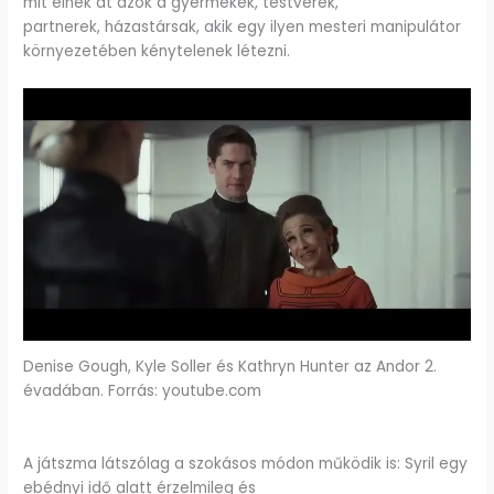
mit élnek át azok a gyermekek, testvérek,
partnerek, házastársak, akik egy ilyen mesteri manipulátor
környezetében kénytelenek létezni.
Denise Gough, Kyle Soller és Kathryn Hunter az Andor 2.
évadában. Forrás: youtube.com
A játszma látszólag a szokásos módon működik is: Syril egy
ebédnyi idő alatt érzelmileg és