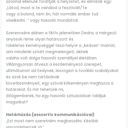
azonnal ellenünk fordítják a helyzetet, és elintézik egy:
„Látod, most is te csinálod a fesztivált/Te
vagy a bolond, nem én, hát normális ember tud
viselkedni…” vagy hasonló mondattal.
Szerencsére ebben a fiktív jelenetben Dedra, a mérgező
anyósok réme olyan határozott és
tökéletes keménységgel teszi helyre a „kedves” mamát,
ami mindenki szívét megmelengeti, akinek
valaha volt dolga hasonló személlyel életében.
Villámgyorsan átveszi a kezdeményező szerepet,
ultimátumot ad Eedynek, leszögezi a további szabályokat
és azok be nem tartásának
következményeit, egy szóval kőkeményen meghúzza a
határokat. És mit tehetünk mi,
átlagemberek, ha egy hasonló szituációban találjuk
magunkat?
Határhúzás (asszertív kommunikációval)
„Ezt most nem szeretném megbeszélni. Később
visszatérhetünk rá.”