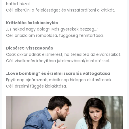
határt húzol.
Cél: elkerülni a felelősséget és visszafordítani a kritikát.
Kritizálás és lekicsinylés
„Ez neked nagy dolog? Más gyerekek bezzeg…”
Cél: önbizalom rombolása, függőség fenntartása.
Dicséret-visszavonás
Csak akkor adnak elismerést, ha teljesíted az elvárásaikat.
Cél: viselkedés irányítása jutalmazással/büntetéssel.
„Love bombing” és érzelmi zsarolás váltogatása
Egyik nap ajnároznak, másik nap hidegen elutasítanak.
Cél: érzelmi függés kialakítása.