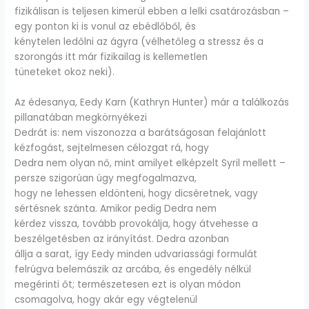
fizikálisan is teljesen kimerül ebben a lelki csatározásban –
egy ponton ki is vonul az ebédlőből, és
kénytelen ledőlni az ágyra (vélhetőleg a stressz és a
szorongás itt már fizikailag is kellemetlen
tüneteket okoz neki).
Az édesanya, Eedy Karn (Kathryn Hunter) már a találkozás
pillanatában megkörnyékezi
Dedrát is: nem viszonozza a barátságosan felajánlott
kézfogást, sejtelmesen célozgat rá, hogy
Dedra nem olyan nő, mint amilyet elképzelt Syril mellett –
persze szigorúan úgy megfogalmazva,
hogy ne lehessen eldönteni, hogy dicséretnek, vagy
sértésnek szánta. Amikor pedig Dedra nem
kérdez vissza, tovább provokálja, hogy átvehesse a
beszélgetésben az irányítást. Dedra azonban
állja a sarat, így Eedy minden udvariassági formulát
felrúgva belemászik az arcába, és engedély nélkül
megérinti őt; természetesen ezt is olyan módon
csomagolva, hogy akár egy végtelenül