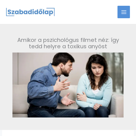
Skip
to
content
Amikor a pszichológus filmet néz: így
tedd helyre a toxikus anyóst