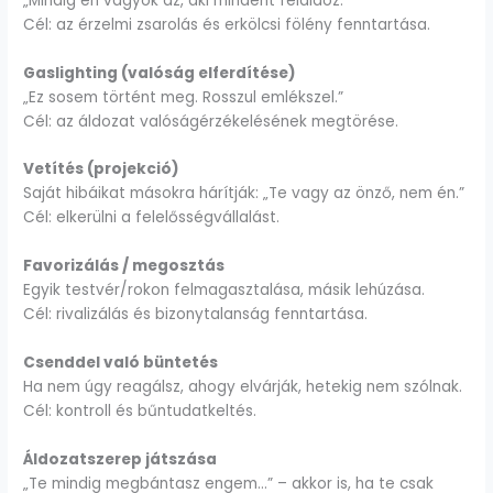
„Mindig én vagyok az, aki mindent feláldoz.”
Cél: az érzelmi zsarolás és erkölcsi fölény fenntartása.
Gaslighting (valóság elferdítése)
„Ez sosem történt meg. Rosszul emlékszel.”
Cél: az áldozat valóságérzékelésének megtörése.
Vetítés (projekció)
Saját hibáikat másokra hárítják: „Te vagy az önző, nem én.”
Cél: elkerülni a felelősségvállalást.
Favorizálás / megosztás
Egyik testvér/rokon felmagasztalása, másik lehúzása.
Cél: rivalizálás és bizonytalanság fenntartása.
Csenddel való büntetés
Ha nem úgy reagálsz, ahogy elvárják, hetekig nem szólnak.
Cél: kontroll és bűntudatkeltés.
Áldozatszerep játszása
„Te mindig megbántasz engem…” – akkor is, ha te csak