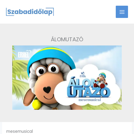
Skip
to
content
ÁLOMUTAZÓ
mesemusical