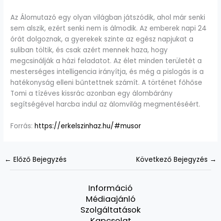
Az Álomutazó egy olyan világban játszódik, ahol már senki
sem alszik, ezért senki nem is álmodik. Az emberek napi 24
órát dolgoznak, a gyerekek szinte az egész napjukat a
suliban töltik, és csak azért mennek haza, hogy
megcsinálják a házi feladatot. Az élet minden területét a
mesterséges intelligencia irányítja, és még a pislogás is a
hatékonyság elleni bűntettnek számít. A történet főhőse
Tomi a tízéves kissrác azonban egy álombárány
segítségével harcba indul az álomvilág megmentéséért.
Forrás:
https://erkelszinhaz.hu/#musor
←
Előző Bejegyzés
Következő Bejegyzés
→
Információ
Médiaajánló
Szolgáltatások
Kapcsolat