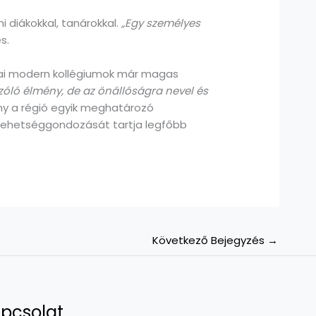
i diákokkal, tanárokkal.
„Egy személyes
s.
 mai modern kollégiumok már magas
szóló élmény, de az önállóságra nevel és
y a régió egyik meghatározó
 tehetséggondozását tartja legfőbb
Következő Bejegyzés
→
pcsolat