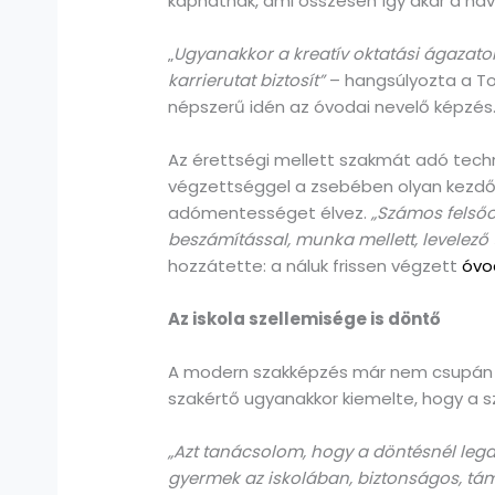
kaphatnak, ami összesen így akár a havi 1
„
Ugyanakkor a kreatív oktatási ágazatok
karrierutat biztosít”
– hangsúlyozta a To
népszerű idén az óvodai nevelő képzés
Az érettségi mellett szakmát adó technik
végzettséggel a zsebében olyan kezdő f
adómentességet élvez.
„Számos felsőo
beszámítással, munka mellett, levelező
hozzátette: a náluk frissen végzett
óvo
Az iskola szellemisége is döntő
A modern szakképzés már nem csupán eg
szakértő ugyanakkor kiemelte, hogy a 
„Azt tanácsolom, hogy a döntésnél lega
gyermek az iskolában, biztonságos, tám