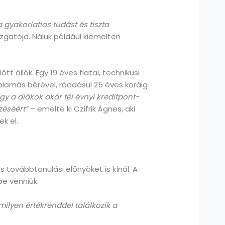
 gyakorlatias tudást és tiszta
zgatója. Náluk például kiemelten
 állók. Egy 19 éves fiatal, technikusi
plomás bérével, ráadásul 25 éves koráig
gy a diákok akár fél évnyi kreditpont-
zéséért”
– emelte ki Czifrik Ágnes, aki
k el.
ovábbtanulási előnyöket is kínál. A
e venniük.
ilyen értékrenddel találkozik a