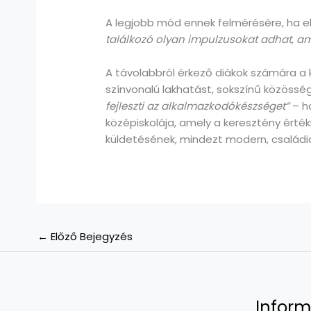
A legjobb mód ennek felmérésére, ha ell
találkozó olyan impulzusokat adhat, a
A távolabbról érkező diákok számára a
színvonalú lakhatást, sokszínű közösség
fejleszti az alkalmazkodókészséget”
– h
középiskolája, amely a keresztény ért
küldetésének, mindezt modern, családias
←
Előző Bejegyzés
Inform