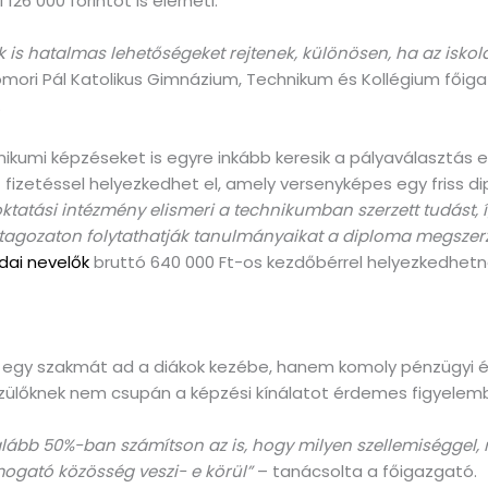
26 000 forintot is elérheti.
 is hatalmas lehetőségeket rejtenek, különösen, ha az iskola
mori Pál Katolikus Gimnázium, Technikum és Kollégium főiga
.
umi képzéseket is egyre inkább keresik a pályaválasztás előtt
izetéssel helyezkedhet el, amely versenyképes egy friss di
ktatási intézmény elismeri a technikumban szerzett tudást, í
 tagozaton folytathatják tanulmányaikat a diploma megszer
dai nevelők
bruttó 640 000 Ft-os kezdőbérrel helyezkedhetne
y szakmát ad a diákok kezébe, hanem komoly pénzügyi és t
szülőknek nem csupán a képzési kínálatot érdemes figyelemb
lább 50%-ban számítson az is, hogy milyen szellemiséggel, m
ogató közösség veszi- e körül”
– tanácsolta a főigazgató.