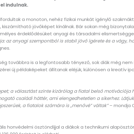
el indulnak.
elfordultak a monoton, nehéz fizikai munkát igénylő szakmákt
, kiszámítható jövőképet kínálnak. Bár sokan még bizonytala
emélyes érdeklődésüket anyagi és társadalmi elismertséggel
a: az anyagi szempontból is stabil jövő ígérete és a vágy, ho
gnes.
g továbbra is a legfontosabb tényező, sok diák még nem isme
ei új példaképeket állítanak eléjük, különösen a kreatív ipa
epet; a választást szinte kizárólag a fiatal belső motivációja
gató családi háttér, ami elengedhetetlen a sikerhez. Látjuk
épszerűek, a fiatalok számára is „menővé” váltak”
– mondja C
s honvédelmi ösztöndíjjal a diákok a technikumi alapösztönd