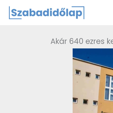
Skip
to
content
Akár 640 ezres k