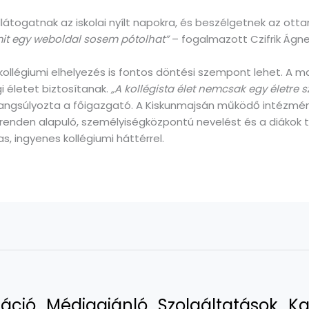
átogatnak az iskolai nyílt napokra, és beszélgetnek az ottan
mit egy weboldal sosem pótolhat”
– fogalmazott Czifrik Ágne
 kollégiumi elhelyezés is fontos döntési szempont lehet. A
i életet biztosítanak.
„A kollégista élet nemcsak egy életre 
angsúlyozta a főigazgató. A Kiskunmajsán működő intézmén
ékrenden alapuló, személyiségközpontú nevelést és a diákok
, ingyenes kollégiumi háttérrel.
áció
Médiaajánló
Szolgáltatások
Ka