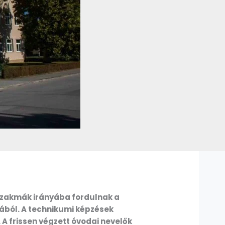
 szakmák irányába fordulnak a
tából. A technikumi képzések
 A frissen végzett óvodai nevelők