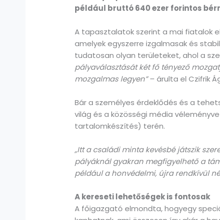
például bruttó 640 ezer forintos bérr
A tapasztalatok szerint a mai fiatalok 
amelyek egyszerre izgalmasak és stabil
tudatosan olyan területeket, ahol a sz
pályaválasztását két fő tényező mozgatj
mozgalmas legyen”
– árulta el Czifrik Á
Bár a személyes érdeklődés és a tehetsé
világ és a közösségi média véleményvezér
tartalomkészítés) terén.
„Itt a családi minta kevésbé játszik szer
pályáknál gyakran megfigyelhető a támo
például a honvédelmi, újra rendkívül n
A kereseti lehetőségek is fontosak
A főigazgató elmondta, hogyegy speciáli