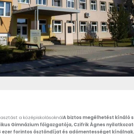
álasztást a középiskolásoknál
A biztos megélhetést kínáló
tolikus Gimnázium főigazgatója, Czifrik Ágnes nyilatkoza
 ezer forintos ösztöndíjat és adómentességet kínálnak.