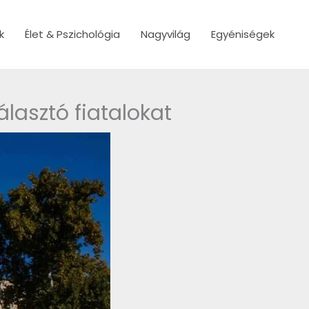
k
Élet & Pszichológia
Nagyvilág
Egyéniségek
lasztó fiatalokat