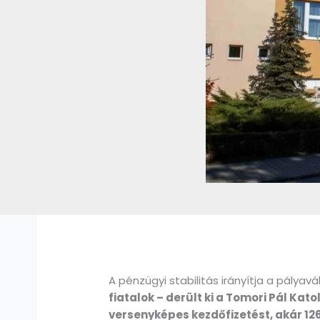
A pénzügyi stabilitás irányítja a pályav
fiatalok – derült ki a Tomori Pál Ka
versenyképes kezdőfizetést, akár 126