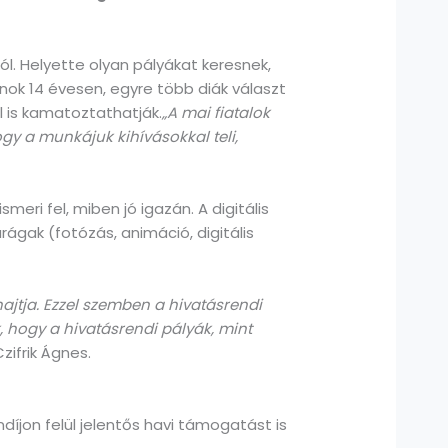
ól. Helyette olyan pályákat keresnek,
nok 14 évesen, egyre több diák választ
 is kamatoztathatják.
„A mai fiatalok
gy a munkájuk kihívásokkal teli,
ri fel, miben jó igazán. A digitális
rágak (fotózás, animáció, digitális
 hajtja. Ezzel szemben a hivatásrendi
, hogy a hivatásrendi pályák, mint
zifrik Ágnes.
íjon felül jelentős havi támogatást is