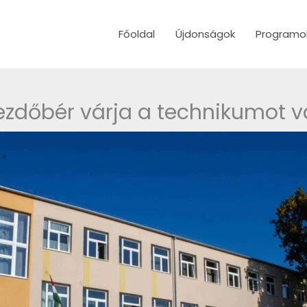
Főoldal
Újdonságok
Programo
ezdőbér várja a technikumot vá