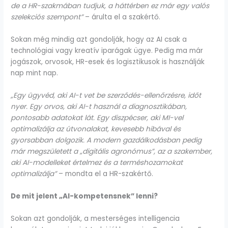
de a HR-szakmában tudjuk, a háttérben ez már egy valós
szelekciós szempont”
– árulta el a szakértő.
Sokan még mindig azt gondolják, hogy az AI csak a
technológiai vagy kreatív iparágak ügye. Pedig ma már
jogászok, orvosok, HR-esek és logisztikusok is használják
nap mint nap.
„Egy ügyvéd, aki AI-t vet be szerződés-ellenőrzésre, időt
nyer. Egy orvos, aki AI-t használ a diagnosztikában,
pontosabb adatokat lát. Egy diszpécser, aki MI-vel
optimalizálja az útvonalakat, kevesebb hibával és
gyorsabban dolgozik. A modern gazdálkodásban pedig
már megszületett a „digitális agronómus”, az a szakember,
aki AI-modelleket értelmez és a terméshozamokat
optimalizálja”
– mondta el a HR-szakértő.
De mit jelent „AI-kompetensnek” lenni?
Sokan azt gondolják, a mesterséges intelligencia