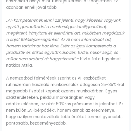
használata annyi, mint tudni jól keresni a Google-ben. Ez
azonban ennél jóval több.
„
AI-kompetensnek lenni azt jelenti, hogy képesek vagyunk
együtt gondolkodni a mesterséges intelligenciával,
megérteni, irányítani és ellenőrizni azt, miközben megőrizzük
a saját ítélőképességünket. Az AI nem információt ad,
hanem tartalmat hoz létre. Ezért az igazi kompetencia a
produktív és etikus együttműködés, tudni, mikor segít, és
mikor nem szabad rá hagyatkozni”
– hívta fel a figyelmet
Katkics Attila.
A nemzetközi felmérések szerint az AI-eszközöket
rutinszerűen használó munkavállalók átlagosan 25–35%-kal
magasabb fizetést kapnak azonos munkakörben. Egyes
szakterületeken, például marketingben vagy
adatkezelésben, ez akár 50%-os prémiumot is jelenthet. Ez
nem külön „AI-bérpótlék”, hanem annak az eredménye,
hogy az ilyen munkavállaló több értéket termel: gyorsabb,
pontosabb, kezdeményezőbb.