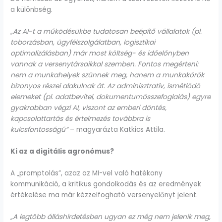
a különbség.
„Az AI-t a működésükbe tudatosan beépítő vállalatok (pl.
toborzásban, ügyfélszolgálatban, logisztikai
optimalizálásban) már most költség- és időelőnyben
vannak a versenytársaikkal szemben. Fontos megérteni:
nem a munkahelyek szűnnek meg, hanem a munkakörök
bizonyos részei alakulnak át. Az adminisztratív, ismétlődő
elemeket (pl. adatbevitel, dokumentumösszefoglalás) egyre
gyakrabban végzi AI, viszont az emberi döntés,
kapcsolattartás és értelmezés továbbra is
kulcsfontosságú”
– magyarázta Katkics Attila.
Ki az a digitális agronómus?
A „promptolás”, azaz az MI-vel való hatékony
kommunikáció, a kritikus gondolkodás és az eredmények
értékelése ma már kézzelfogható versenyelőnyt jelent.
„A legtöbb álláshirdetésben ugyan ez még nem jelenik meg,