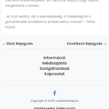
mérhető eredményeket, és tükrözze vissza, hogy a jelölt
megértette a kiírást.
„Az AI jó eszköz, de a személyesség, a hitelesség és a
gondolkodás továbbra is emberi előny marad”
– tette
hozzá.
←
Előző Bejegyzés
Következő Bejegyzés
→
Információ
Médiaajánló
Szolgáltatások
Kapcsolat
Copyright © 2026 szabadidolap.hu
Adatkezelési tájékoztató