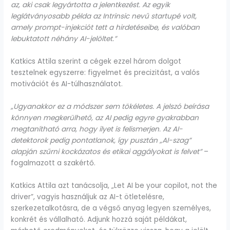
az, aki csak legyártotta a jelentkezést. Az egyik
leglátványosabb példa az Intrinsic nevű startupé volt,
amely prompt-injekciót tett a hirdetéseibe, és valóban
lebuktatott néhány AI-jelöltet.”
Katkics Attila szerint a cégek ezzel három dolgot
tesztelnek egyszerre: figyelmet és precizitást, a valós
motivációt és AI-túlhasználatot.
„Ugyanakkor ez a módszer sem tökéletes. A jelszó beírása
könnyen megkerülhető, az AI pedig egyre gyakrabban
megtanítható arra, hogy ilyet is felismerjen. Az AI-
detektorok pedig pontatlanok, így pusztán „AI-szag”
alapján szűrni kockázatos és etikai aggályokat is felvet”
–
fogalmazott a szakértő.
Katkics Attila azt tanácsolja, „Let AI be your copilot, not the
driver”, vagyis használjuk az AI-t ötletelésre,
szerkezetalkotásra, de a végső anyag legyen személyes,
konkrét és vállalható. Adjunk hozzá saját példákat,