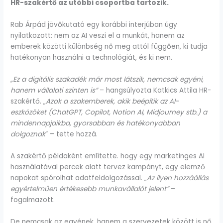
HR-szakértő az utóbbi csoportba tartozik.
Rab Árpád jövőkutató egy korábbi interjúban úgy
nyilatkozott: nem az AI veszi el a munkát, hanem az
emberek közötti különbség nő meg attól függően, ki tudja
hatékonyan használni a technológiát, és ki nem.
„Ez a digitális szakadék már most látszik, nemcsak egyéni,
hanem vállalati szinten is”
– hangsúlyozta Katkics Attila HR-
szakértő. „
Azok a szakemberek, akik beépítik az AI-
eszközöket (ChatGPT, Copilot, Notion AI, Midjourney stb.) a
mindennapjaikba, gyorsabban és hatékonyabban
dolgoznak
” – tette hozzá.
A szakértő példaként említette. hogy egy marketinges AI
használatával percek alatt tervez kampányt, egy elemző
napokat spórolhat adatfeldolgozással. „
Az ilyen hozzáállás
egyértelműen értékesebb munkavállalót jelent”
–
fogalmazott.
De nemcsak az egyének, hanem a szervezetek között is nő