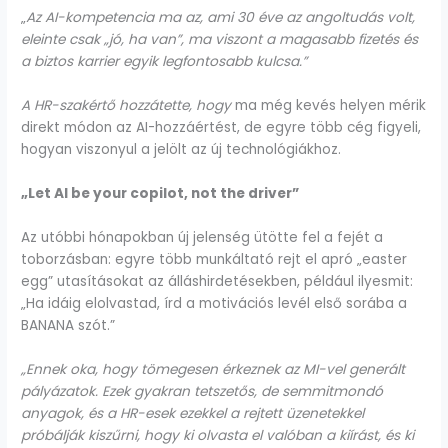
„
Az AI-kompetencia ma az, ami 30 éve az angoltudás volt,
eleinte csak „jó, ha van”, ma viszont a magasabb fizetés és
a biztos karrier egyik legfontosabb kulcsa.”
A HR-szakértő hozzátette, hogy
ma még kevés helyen mérik
direkt módon az AI-hozzáértést, de egyre több cég figyeli,
hogyan viszonyul a jelölt az új technológiákhoz.
„Let AI be your copilot, not the driver”
Az utóbbi hónapokban új jelenség ütötte fel a fejét a
toborzásban: egyre több munkáltató rejt el apró „easter
egg” utasításokat az álláshirdetésekben, például ilyesmit:
„Ha idáig elolvastad, írd a motivációs levél első sorába a
BANANA szót.”
„Ennek oka, hogy tömegesen érkeznek az MI-vel generált
pályázatok. Ezek gyakran tetszetős, de semmitmondó
anyagok, és a HR-esek ezekkel a rejtett üzenetekkel
próbálják kiszűrni, hogy ki olvasta el valóban a kiírást, és ki