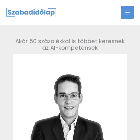
Skip
to
content
Akár 50 százalékkal is többet keresnek
az AI-kompetensek