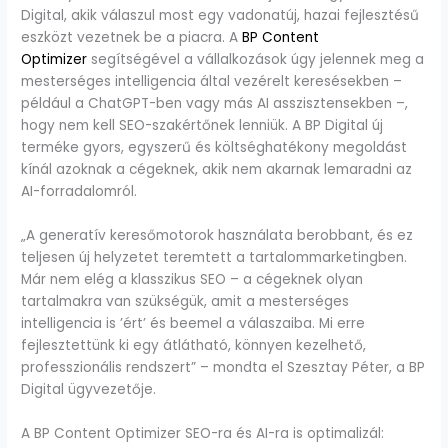
Digital, akik válaszul most egy vadonatúj, hazai fejlesztésű
eszközt vezetnek be a piacra. A
BP Content
Optimizer
segítségével a vállalkozások úgy jelennek meg a
mesterséges intelligencia által vezérelt keresésekben –
például a ChatGPT-ben vagy más AI asszisztensekben –,
hogy nem kell SEO-szakértőnek lenniük. A BP Digital új
terméke gyors, egyszerű és költséghatékony megoldást
kínál azoknak a cégeknek, akik nem akarnak lemaradni az
AI-forradalomról.
„A generatív keresőmotorok használata berobbant, és ez
teljesen új helyzetet teremtett a tartalommarketingben.
Már nem elég a klasszikus SEO – a cégeknek olyan
tartalmakra van szükségük, amit a mesterséges
intelligencia is ’ért’ és beemel a válaszaiba. Mi erre
fejlesztettünk ki egy átlátható, könnyen kezelhető,
professzionális rendszert” – mondta el Szesztay Péter, a BP
Digital ügyvezetője.
A BP Content Optimizer SEO-ra és AI-ra is optimalizál: