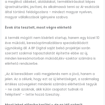
a meglévő cikkeket, aloldalakat, termékleírásokat képes
újrastrukturálni, javítani, és alkalmassá tenni az AI-eszközök
által történő feldolgozásra – mindezt magyar nyelven,
magyar vállalkozások igényeire szabva.
Évek óta tesztelt, most végre elérhető
A termék mögött nem kísérleti startup, hanem egy közel 10
éve működő, keresőoptimalizálásra specializálódott
ügynökség áll. A BP Digital saját belső projektjei során
szerzett szakmai tapasztalatát építette ebbe az új,
minden keresőmotorban működő,kkv-szektor számára is
elérhető rendszerbe.
„Az AI keresőkben való megjelenés nem a jövő, hanem a
jelen. Az a célunk, hogy ezt az új lehetőséget, a szakmailag
értékes szövegeket mindenki számára elérhetővé tegyük
– ne csak azoknak, akik külön csapatot tudnak rá
felépíteni” – tette hozzá Szesztay.
Most lehet előnybe kerülni – de az idő számít