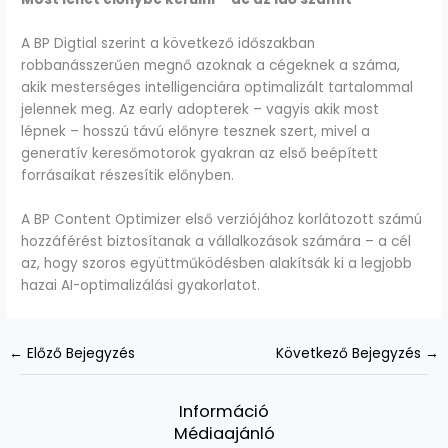
A BP Digtial szerint a következő időszakban
robbanásszerűen megnő azoknak a cégeknek a száma,
akik mesterséges intelligenciára optimalizált tartalommal
jelennek meg. Az early adopterek – vagyis akik most
lépnek – hosszú távú előnyre tesznek szert, mivel a
generatív keresőmotorok gyakran az első beépített
forrásaikat részesítik előnyben.
A BP Content Optimizer első verziójához korlátozott számú
hozzáférést biztosítanak a vállalkozások számára – a cél
az, hogy szoros együttműködésben alakítsák ki a legjobb
hazai AI-optimalizálási gyakorlatot.
←
Előző Bejegyzés
Következő Bejegyzés
→
Információ
Médiaajánló