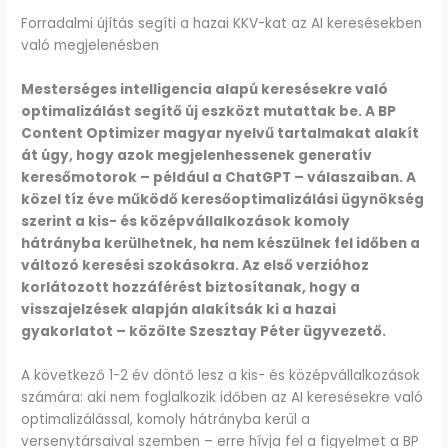
Forradalmi újítás segíti a hazai KKV-kat az AI keresésekben
való megjelenésben
Mesterséges intelligencia alapú keresésekre való
optimalizálást segítő új eszközt mutattak be. A BP
Content Optimizer magyar nyelvű tartalmakat alakít
át úgy, hogy azok megjelenhessenek generatív
keresőmotorok – például a ChatGPT – válaszaiban. A
közel tíz éve működő keresőoptimalizálási ügynökség
szerint a kis- és középvállalkozások komoly
hátrányba kerülhetnek, ha nem készülnek fel időben a
változó keresési szokásokra. Az első verzióhoz
korlátozott hozzáférést biztosítanak, hogy a
visszajelzések alapján alakítsák ki a hazai
gyakorlatot – közölte Szesztay Péter ügyvezető.
A következő 1-2 év döntő lesz a kis- és középvállalkozások
számára: aki nem foglalkozik időben az AI keresésekre való
optimalizálással, komoly hátrányba kerül a
versenytársaival szemben – erre hívja fel a figyelmet a BP