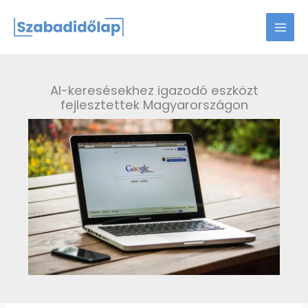
Skip
to
content
AI-keresésekhez igazodó eszközt
fejlesztettek Magyarországon