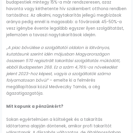
budapestiek mintegy 15%-a már rendszeresen, azaz
havonta vagy kéthetente hív szakembert otthona rendben
tartásához. Az alkalmi, nagytakarítás jellegű megbízások
aránya pedig ennél is magasabb: a fővárosiak 45-50%-a
vesz igénybe évente legalább egyszer ilyen szolgáltatást,
jellemzően a tavaszi nagytakarítások idején.
„A piac bővülése a szolgáltatói oldalon is látványos,
kutatásunk szerint idén májusban Magyarországon
összesen 570 regisztrált takarítási szolgáltatás működött,
ebből Budapesten 268. Ez a szám 4,76%-os növekedést
jelent 2023-hoz képest, vagyis a szolgáltatók száma
folyamatosan bővül”
– emelte ki a felmérés
megállapításai közül Medveczky Tamás, a cég
ágazatigazgatója.
Mit kapunk a pénzünkért?
Sokan egyértelműen a költségek és a takarítás
időtartama alapján döntenek, amikor profi takarítót
választanak. A díjszabás változatos, de általánosságban