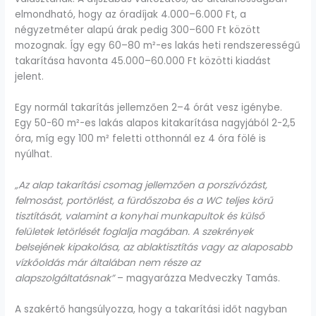
elmondható, hogy az óradíjak 4.000–6.000 Ft, a
négyzetméter alapú árak pedig 300–600 Ft között
mozognak. Így egy 60–80 m²-es lakás heti rendszerességű
takarítása havonta 45.000–60.000 Ft közötti kiadást
jelent.
Egy normál takarítás jellemzően 2–4 órát vesz igénybe.
Egy 50-60 m²-es lakás alapos kitakarítása nagyjából 2-2,5
óra, míg egy 100 m² feletti otthonnál ez 4 óra fölé is
nyúlhat.
„Az alap takarítási csomag jellemzően a porszívózást,
felmosást, portörlést, a fürdőszoba és a WC teljes körű
tisztítását, valamint a konyhai munkapultok és külső
felületek letörlését foglalja magában. A szekrények
belsejének kipakolása, az ablaktisztítás vagy az alaposabb
vízkőoldás már általában nem része az
alapszolgáltatásnak”
– magyarázza Medveczky Tamás.
A szakértő hangsúlyozza, hogy a takarítási időt nagyban