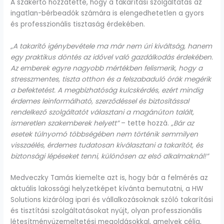
A szakértő hozzátette, hogy a takarítási szolgáltatás az
ingatlan-bérbeadók számára is elengedhetetlen a gyors
és professzionális tisztaság érdekében.
„A takarító igénybevétele ma már nem úri kiváltság, hanem
egy praktikus döntés az idővel való gazdálkodás érdekében.
Az emberek egyre nagyobb mértékben felismerik, hogy a
stresszmentes, tiszta otthon és a felszabaduló órák megérik
a befektetést. A megbízhatóság kulcskérdés, ezért mindig
érdemes leinformálható, szerződéssel és biztosítással
rendelkező szolgáltatót választani a magánúton talált,
ismeretlen szakemberek helyett”
– tette hozzá.
„Bár az
esetek túlnyomó többségében nem történik semmilyen
visszaélés, érdemes tudatosan kiválasztani a takarítót, és
biztonsági lépéseket tenni, különösen az első alkalmaknál!”
Medveczky Tamás kiemelte azt is, hogy bár a felmérés az
aktuális lakossági helyzetképet kívánta bemutatni, a HW
Solutions kizárólag ipari és vállalkozásoknak szóló takarítási
és tisztítási szolgáltatásokat nyújt, olyan professzionális
létesítményüzemeltetési megoldásokkal, amelyek célja,