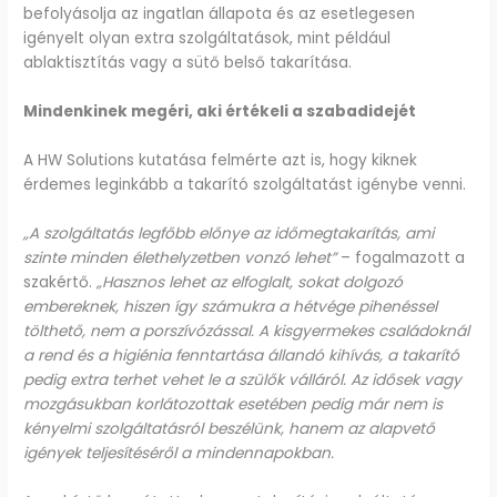
befolyásolja az ingatlan állapota és az esetlegesen
igényelt olyan extra szolgáltatások, mint például
ablaktisztítás vagy a sütő belső takarítása.
Mindenkinek megéri, aki értékeli a szabadidejét
A HW Solutions kutatása felmérte azt is, hogy kiknek
érdemes leginkább a takarító szolgáltatást igénybe venni.
„A szolgáltatás legfőbb előnye az időmegtakarítás, ami
szinte minden élethelyzetben vonzó lehet”
– fogalmazott a
szakértő.
„Hasznos lehet az elfoglalt, sokat dolgozó
embereknek, hiszen így számukra a hétvége pihenéssel
tölthető, nem a porszívózással. A kisgyermekes családoknál
a rend és a higiénia fenntartása állandó kihívás, a takarító
pedig extra terhet vehet le a szülők válláról. Az idősek vagy
mozgásukban korlátozottak esetében pedig már nem is
kényelmi szolgáltatásról beszélünk, hanem az alapvető
igények teljesítéséről a mindennapokban.