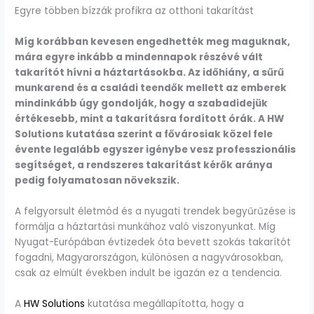
Egyre többen bízzák profikra az otthoni takarítást
Míg korábban kevesen engedhették meg maguknak,
mára egyre inkább a mindennapok részévé vált
takarítót hívni a háztartásokba. Az időhiány, a sűrű
munkarend és a családi teendők mellett az emberek
mindinkább úgy gondolják, hogy a szabadidejük
értékesebb, mint a takarításra fordított órák. A HW
Solutions kutatása szerint a fővárosiak közel fele
évente legalább egyszer igénybe vesz professzionális
segítséget, a rendszeres takarítást kérők aránya
pedig folyamatosan növekszik.
A felgyorsult életmód és a nyugati trendek begyűrűzése is
formálja a háztartási munkához való viszonyunkat. Míg
Nyugat-Európában évtizedek óta bevett szokás takarítót
fogadni, Magyarországon, különösen a nagyvárosokban,
csak az elmúlt években indult be igazán ez a tendencia.
A
HW Solutions
kutatása megállapította, hogy a