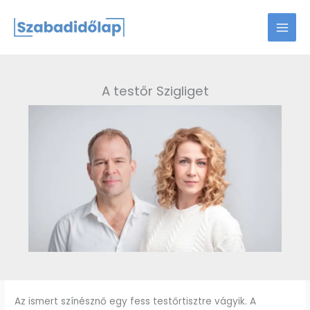
Skip
to
content
A testőr Szigliget
Az ismert színésznő egy fess testőrtisztre vágyik. A