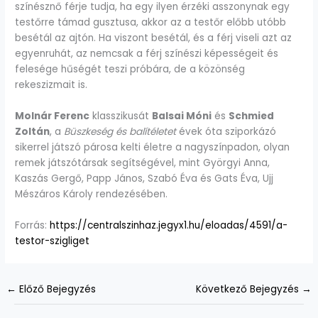
színésznő férje tudja, ha egy ilyen érzéki asszonynak egy
testőrre támad gusztusa, akkor az a testőr előbb utóbb
besétál az ajtón. Ha viszont besétál, és a férj viseli azt az
egyenruhát, az nemcsak a férj színészi képességeit és
felesége hűségét teszi próbára, de a közönség
rekeszizmait is.
Molnár Ferenc
klasszikusát
Balsai Móni
és
Schmied
Zoltán
, a
Büszkeség és balítéletet
évek óta sziporkázó
sikerrel játszó párosa kelti életre a nagyszínpadon, olyan
remek játszótársak segítségével, mint Györgyi Anna,
Kaszás Gergő, Papp János, Szabó Éva és Gats Éva, Ujj
Mészáros Károly rendezésében.
Forrás:
https://centralszinhaz.jegyx1.hu/eloadas/4591/a-
testor-szigliget
←
Előző Bejegyzés
Következő Bejegyzés
→