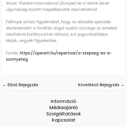
Music Theatre International (Europe) és a Hartai Zenei
Ügynökség közötti megállapodás teszi lehetővé.
Felhívjuk szíves figyelmüket, hogy az előadás speciális
díszletemiatt a fordítás angol nyelvű szövege az emeleti
nézőtérről korlátozottan látható, ezt jegyvásárláskor
kérjük, vegyék figyelembe.
Forrás:
https://operett.hu/repertoar/a-szepseg-es-a-
szornyeteg
←
Előző Bejegyzés
Következő Bejegyzés
→
Információ
Médiaajánló
Szolgáltatások
Kapcsolat