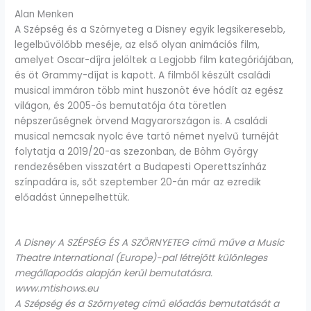
Alan Menken
A Szépség és a Szörnyeteg a Disney egyik legsikeresebb,
legelbűvölőbb meséje, az első olyan animációs film,
amelyet Oscar-díjra jelöltek a Legjobb film kategóriájában,
és öt Grammy-díjat is kapott. A filmből készült családi
musical immáron több mint huszonöt éve hódít az egész
világon, és 2005-ös bemutatója óta töretlen
népszerűségnek örvend Magyarországon is. A családi
musical nemcsak nyolc éve tartó német nyelvű turnéját
folytatja a 2019/20-as szezonban, de Böhm György
rendezésében visszatért a Budapesti Operettszínház
színpadára is, sőt szeptember 20-án már az ezredik
előadást ünnepelhettük.
A Disney A SZÉPSÉG ÉS A SZÖRNYETEG című műve a Music
Theatre International (Europe)-pal létrejött különleges
megállapodás alapján kerül bemutatásra.
www.mtishows.eu
A Szépség és a Szörnyeteg című előadás bemutatását a