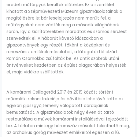
eredeti műtárgyak kerültek előtérbe. Ez a szemlélet
kihatott a Szépművészeti Múzeum gipszmásolatainak a
megítélésére is: bár leselejtezés nem merült fel, a
műtárgyakat nem védték meg a második világháború
során, így a kiállítóterekben maradtak és számos sérülést
szenvedtek el. A háborút követő időszakban a
gipszöntvények egy részét, főként a középkori és
reneszánsz emlékek másolatait, a látogatóktól elzárt
Román Csarnokba zsúfolták be. Az antik szobrok utáni
öntvényeket kezdetben az épület alagsorában helyezték
el, majd vidékre szállították.
A komáromi Csillagerőd 2017 és 2019 között történt
műemléki rekonstrukciója és bővítése lehetővé tette az
egykori gipszgyűjtemény válogatott darabjainak
bemutatását. A gipszmásolatok négy éven át tartó
restaurálása a művek komáromi installálásával fejeződött
be. A tárlaton mintegy háromszáz másolat tekinthető meg,
az archaikus görög művészet emlékeitől egészen a 16.