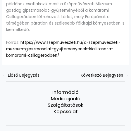
példához csatlakozik most a Szépművészeti Múzeum
gazdag gipszmásolat-gyűjteményéből a komáromi
Csillagerődben létrehozott tárlat, mely Európának e
térségében páratlan és szélesebb földrajzi környezetben is
kiemelkedő.
Forrás:
https://www.szepmuveszeti.hu/a-szepmuveszeti-
muzeum-gipszmasolat-gyujtemenyenek-kiallitasa-a-
komaromi-csillagerodben/
←
Előző Bejegyzés
Következő Bejegyzés
→
Információ
Médiaajánló
Szolgáltatások
Kapcsolat