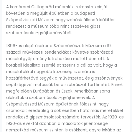
A komáromi Csillagerőd műemléki rekonstrukcióját
követően a megújult épületben a budapesti
Szépművészeti Múzeum nagyszabású állandó kiállítást
rendezett a múzeum több mint százéves gipsz
szobormásolat-gyűjteményéből.
1896-os alapításakor a Szépművészeti Múzeum a 19.
századi művészeti tendenciákat követve szobrászati
másolatgyűjtemény létrehozása mellett döntött. A
korabeli idealista szemlélet szerint a cél az volt, hogy a
másolatokkal nagyobb közönség számára is
hozzáférhetővé tegyék a művészetet, és gipszöntvények
segítségével mutassák be a szobrászat történetét. Ennek
megfelelően Európában és Észak-Amerikában sorra
alakultak a szobormásolat-gyűjtemények. A
Szépművészeti Múzeum épületének földszinti nagy
csarnokait eredetileg a sok esetben hatalmas méretekkel
rendelkező gipszmásolatok számára tervezték. Az 1920-as,
1930-as évektől azonban a másolatok jelentősége
nemzetközi múzeumi szinten is csökkent, egyre inkább az