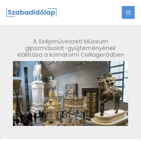
Skip
to
content
A Szépművészeti Múzeum
gipszmásolat-gyűjteményének
kiállítása a komáromi Csillagerődben