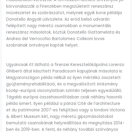
körvonalazzák a Firenzében megszületett reneszánsz
művészetet és szobrászatot, melynek egyik korai példája
Donatello Angyali üdvözlete. Az erőd belső udvarán
felépített nagy méretű csarnokban a monumentális
reneszánsz másolatok, köztük Donatello Gattamelata és
Andrea del Verrocchio Bartolomeo Colleoni lovas
szobrainak öntvényei kaptak helyet.
Ugyancsak itt látható a firenzei Keresztelőkápolna Lorenzo
Ghiberti által készített Paradicsom kapujának másolata is.
Magyarországon példa nélküli az ilyen mértékű összetett
gyűjteményrehabilitáció, és a megvalósított intézmény
közép-európai viszonylatban szintén teljesen egyedülálló.
Tágabb európai összehasonlításban csak néhány hasonló
példa ismert. Ilyen például a párizsi Cité de l’architecture
et du patrimoine 2007-es felújítása vagy a londoni Victoria
& Albert Museum két, nagy méretű gipszmásolatokat
bemutató csarnokának helyreállítása és megnyitása 2014-
ben és 2019-ben. A fenti, és néhány további szórványos