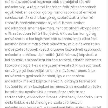
századi szobrászat legismertebb darabjairól készült
másolatokig. A régi erőd lineárisan felfűzött térsorának
egyik felében az ókori görög-római szobrászat emlékei
sorakoznak. Az archaikus görög szobrászatra jellemző
frontális ábrázolásmódot olyan jól ismert szobor
másolatából ismerhetjük meg, mint az athéni Akropoliszon
a 19. században feltárt Borjúvivő. A klasszikus kori görög
művészetet a kor legismertebb szobrászainak alkotásai
nyomán készült másolatok példázzák, míg a hellénisztikus
művészetet többek között a Louvre közkedvelt szobrának
másolata, a Méloszi Aphrodité (Milói Vénusz) képviseli. A
hellénisztikus szobrászat körébe tartozó, szintén közismert
Laokoón-csoport és a megszemélyesített Nílus szobrának
öntvényei jól illusztrálják az antik művészet reneszánsz
művészetre gyakorolt hatását, így a reneszánsz
másolatok mellett kaptak helyet. A laktanya teremsora
további tereinek középkori és reneszánsz másolatai révén
betekintést nyerhetünk a reneszánsz szobrászat
történetébe, elsősorban firenzei alkotások, Donatello, Luca
della Robbia és Michelangelo szobrairól készült
másolatokon keresztül. A termekben látható öntvények jól