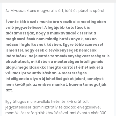
Az MI-asszisztens magyarul is ért, időt és pénzt is spórol
Évente több száz munkaóra veszik el a meetingeken
való jegyzeteléssel. A legújabb kutatások is
alátámasztják, hogy a munkavállalók szerint a
megbeszélések nem mindig hatékonyak, sokan
mással foglalkoznak közben. Egyre több szervezet
ismeri fel, hogy ezek a tevékenységek nemcsak
időrablóak, de jelentős termelékenységveszteséget is
okozhatnak, miközben a mesterséges intelligencia
alapú megoldásokkal megtakarítást érhetnek el a
vállalati produktivitásban. A mesterséges
intelligencia olyan új lehetőségeket jelent, amelyek
nem kiváltják az emberi munkát, hanem támogatják
azt.
Egy átlagos munkavállaló hetente 4-5 órát tölt
jegyzeteléssel, adminisztratív feladatok elvégzésével,
memók, összefoglalók készítésével, ami évente akár 300