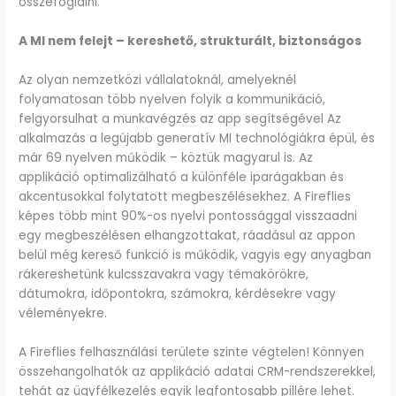
összefoglalni.
A MI nem felejt – kereshető, strukturált, biztonságos
Az olyan nemzetközi vállalatoknál, amelyeknél
folyamatosan több nyelven folyik a kommunikáció,
felgyorsulhat a munkavégzés az app segítségével Az
alkalmazás a legújabb generatív MI technológiákra épül, és
már 69 nyelven működik – köztük magyarul is. Az
applikáció optimalizálható a különféle iparágakban és
akcentusokkal folytatott megbeszélésekhez. A Fireflies
képes több mint 90%-os nyelvi pontossággal visszaadni
egy megbeszélésen elhangzottakat, ráadásul az appon
belül még kereső funkció is működik, vagyis egy anyagban
rákereshetünk kulcsszavakra vagy témakörökre,
dátumokra, időpontokra, számokra, kérdésekre vagy
véleményekre.
A Fireflies felhasználási területe szinte végtelen! Könnyen
összehangolhatók az applikáció adatai CRM-rendszerekkel,
tehát az ügyfélkezelés egyik legfontosabb pillére lehet.