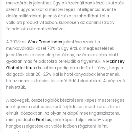
munkaórát is jelenthet. Egy a közelmúltban készült kutatás
szerint ugyanakkor a mesterséges intelligencia évente
dollár milliárdokat jelentő értéket szabadíthat fel a
vállalati produktivitásban, különösen az adminisztratív
feladatok automatizálásával.
A 2023-as
Work Trend Index
jelentése szerint a
munkavállalók közel 70%-a úgy érzi, a megbeszélések
jelentős része nem elég hatékony, az értekezletek alatt
gyakran más feladatokra terelődik a figyelmük. A
McKinsey
Global Institute
kutatása pedig arra derített fényt, hogy a
dolgozók akár 20–25%-kal is hatékonyabbak lehetnének,
ha az adminisztrációs és ismétlődő feladatokat AI végezné
helyettük.
A szövegek, összefoglalók készítésére képes mesterséges
intelligencia robbanásszerű fejlődésen ment keresztül az
elmúlt időszakban. Az olyan AI alapú meetingasszisztens,
mint például a
Fireflies
, már képes teljes videó- vagy
hangbeszélgetéseket valós időben rögzíteni, leírni,