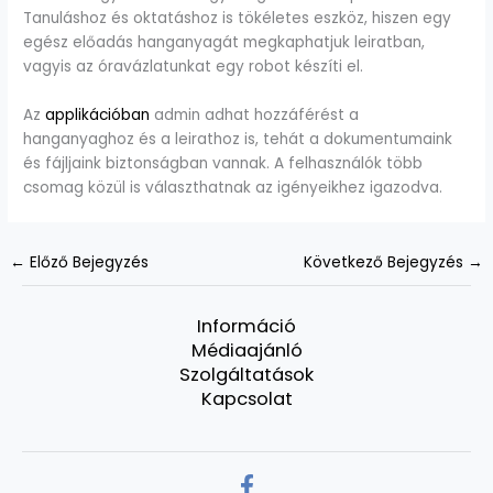
Tanuláshoz és oktatáshoz is tökéletes eszköz, hiszen egy
egész előadás hanganyagát megkaphatjuk leiratban,
vagyis az óravázlatunkat egy robot készíti el.
Az
applikációban
admin adhat hozzáférést a
hanganyaghoz és a leirathoz is, tehát a dokumentumaink
és fájljaink biztonságban vannak. A felhasználók több
csomag közül is választhatnak az igényeikhez igazodva.
←
Előző Bejegyzés
Következő Bejegyzés
→
Információ
Médiaajánló
Szolgáltatások
Kapcsolat