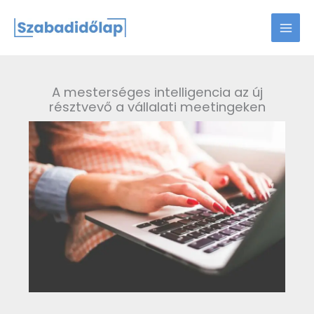
Skip
to
content
A mesterséges intelligencia az új
résztvevő a vállalati meetingeken