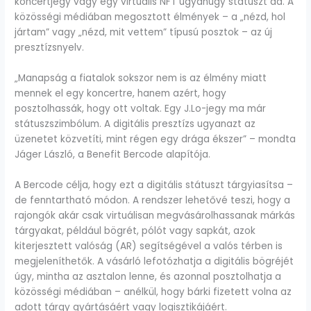
koncertjegy vagy egy virtuális NFT ugyanúgy státuszt ad. A
közösségi médiában megosztott élmények – a „nézd, hol
jártam” vagy „nézd, mit vettem” típusú posztok – az új
presztízsnyelv.
„Manapság a fiatalok sokszor nem is az élmény miatt
mennek el egy koncertre, hanem azért, hogy
posztolhassák, hogy ott voltak. Egy J.Lo-jegy ma már
státuszszimbólum. A digitális presztízs ugyanazt az
üzenetet közvetíti, mint régen egy drága ékszer” – mondta
Jáger László, a Benefit Bercode alapítója.
A Bercode célja, hogy ezt a digitális státuszt tárgyiasítsa –
de fenntartható módon. A rendszer lehetővé teszi, hogy a
rajongók akár csak virtuálisan megvásárolhassanak márkás
tárgyakat, például bögrét, pólót vagy sapkát, azok
kiterjesztett valóság (AR) segítségével a valós térben is
megjeleníthetők. A vásárló lefotózhatja a digitális bögréjét
úgy, mintha az asztalon lenne, és azonnal posztolhatja a
közösségi médiában – anélkül, hogy bárki fizetett volna az
adott tárgy gyártásáért vagy logisztikájáért.