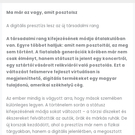
Ma már az vagy, amit posztolsz
A digitális presztízs lesz az új társadalmi rang
A társadalmi rang kifejezésének módja átalakulóban
van. Egyre többet halljuk: amit nem posztoltál, az meg
sem történt. A fiatalabb generációk körében már nem
csak élményt, hanem státuszt is jelent egy koncertről,
egy sztártól vásárolt relikviáról való posztolás. Ezt a
változást felismerve fejleszt virtuálisan is
megjeleníthető, digitális termékeket egy magyar
tulajdonú, amerikai székhelyű cég.
Az ember mindig is vágyott arra, hogy mások szemében
különleges legyen. A történelem során a státusz
kifejezésének módja sokat változott – a törzsi díszeket és
ékszereket felváltották az autók, órák és márkás ruhák. De
új korszak kezdődött, ahol a presztízs már nem a fizikai
tárgyakban, hanem a digitális jelenlétben, a megosztott