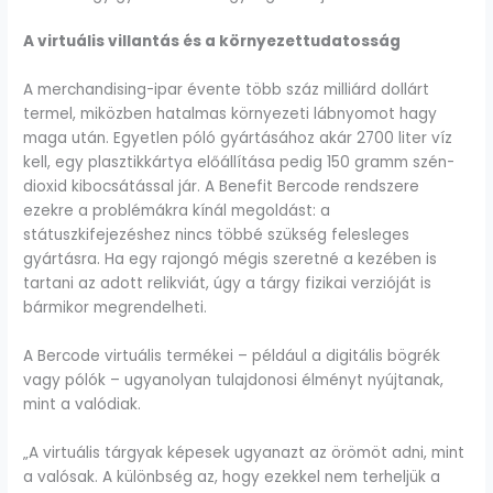
A virtuális villantás és a környezettudatosság
A merchandising-ipar évente több száz milliárd dollárt
termel, miközben hatalmas környezeti lábnyomot hagy
maga után. Egyetlen póló gyártásához akár 2700 liter víz
kell, egy plasztikkártya előállítása pedig 150 gramm szén-
dioxid kibocsátással jár. A Benefit Bercode rendszere
ezekre a problémákra kínál megoldást: a
státuszkifejezéshez nincs többé szükség felesleges
gyártásra. Ha egy rajongó mégis szeretné a kezében is
tartani az adott relikviát, úgy a tárgy fizikai verzióját is
bármikor megrendelheti.
A Bercode virtuális termékei – például a digitális bögrék
vagy pólók – ugyanolyan tulajdonosi élményt nyújtanak,
mint a valódiak.
„A virtuális tárgyak képesek ugyanazt az örömöt adni, mint
a valósak. A különbség az, hogy ezekkel nem terheljük a