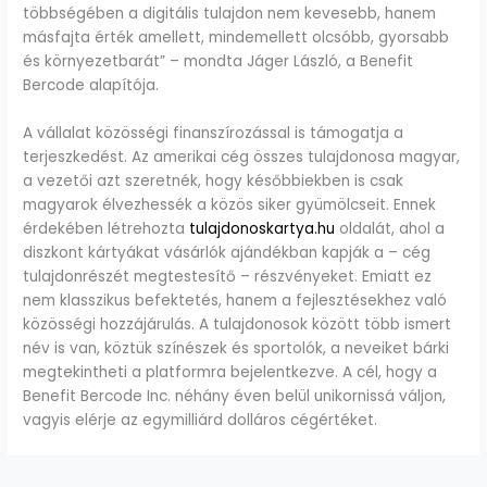
többségében a digitális tulajdon nem kevesebb, hanem
másfajta érték amellett, mindemellett olcsóbb, gyorsabb
és környezetbarát” – mondta Jáger László, a Benefit
Bercode alapítója.
A vállalat közösségi finanszírozással is támogatja a
terjeszkedést. Az amerikai cég összes tulajdonosa magyar,
a vezetői azt szeretnék, hogy későbbiekben is csak
magyarok élvezhessék a közös siker gyümölcseit. Ennek
érdekében létrehozta
tulajdonoskartya.hu
oldalát, ahol a
diszkont kártyákat vásárlók ajándékban kapják a – cég
tulajdonrészét megtestesítő – részvényeket. Emiatt ez
nem klasszikus befektetés, hanem a fejlesztésekhez való
közösségi hozzájárulás. A tulajdonosok között több ismert
név is van, köztük színészek és sportolók, a neveiket bárki
megtekintheti a platformra bejelentkezve. A cél, hogy a
Benefit Bercode Inc. néhány éven belül unikornissá váljon,
vagyis elérje az egymilliárd dolláros cégértéket.