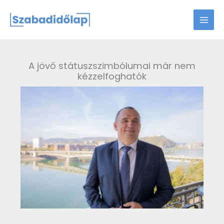
Skip
to
content
A jövő státuszszimbólumai már nem
kézzelfoghatók