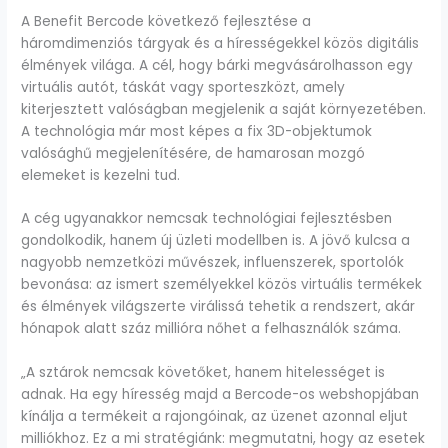
A Benefit Bercode következő fejlesztése a
háromdimenziós tárgyak és a hírességekkel közös digitális
élmények világa. A cél, hogy bárki megvásárolhasson egy
virtuális autót, táskát vagy sporteszközt, amely
kiterjesztett valóságban megjelenik a saját környezetében.
A technológia már most képes a fix 3D-objektumok
valósághű megjelenítésére, de hamarosan mozgó
elemeket is kezelni tud.
A cég ugyanakkor nemcsak technológiai fejlesztésben
gondolkodik, hanem új üzleti modellben is. A jövő kulcsa a
nagyobb nemzetközi művészek, influenszerek, sportolók
bevonása: az ismert személyekkel közös virtuális termékek
és élmények világszerte virálissá tehetik a rendszert, akár
hónapok alatt száz millióra nőhet a felhasználók száma.
„A sztárok nemcsak követőket, hanem hitelességet is
adnak. Ha egy híresség majd a Bercode-os webshopjában
kínálja a termékeit a rajongóinak, az üzenet azonnal eljut
milliókhoz. Ez a mi stratégiánk: megmutatni, hogy az esetek