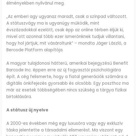
élményekben nyilvánul meg.
„Az emberi agy ugyanaz maradt, csak a színpad változott.
A státuszvágy ma is ugyanúgy működik, mint
évszázadokkal ezelőtt, csak épp az online térben éljük ki,
mivel ott azonnal több ezer ismerőnknek tudjuk villantani,
hogy hol jártjuk, mit vásároltunk” – mondta Jáger László, a
Bercode Platform alapítója.
A magyar tulajdonosi hátterű, amerikai bejegyzésű Benefit
Barcode Inc. éppen erre az új fogyasztói pszichológiára
épít. A cég felismerte, hogy a fiatal generációk számára a
digitális önkifejezés gyorsabb és olcsóbb. Egy poszthoz ma
már az esetek többségében nincs szükség a tárgya fizikai
birtoklására.
A státusz új nyelve
A 2000-es években még egy luxusóra vagy egy exkluzív
táska jelentette a társadalmi elismerést. Ma viszont egy