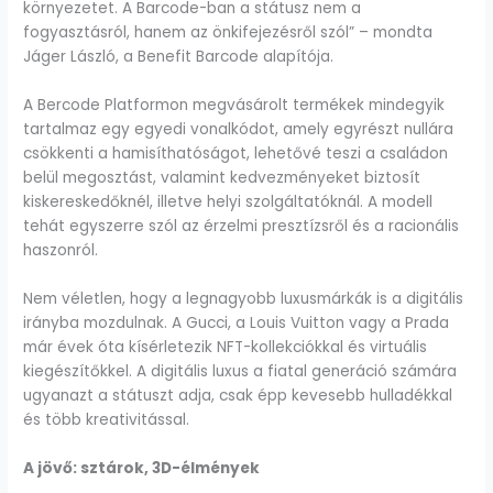
környezetet. A Barcode-ban a státusz nem a
fogyasztásról, hanem az önkifejezésről szól” – mondta
Jáger László, a Benefit Barcode alapítója.
A Bercode Platformon megvásárolt termékek mindegyik
tartalmaz egy egyedi vonalkódot, amely egyrészt nullára
csökkenti a hamisíthatóságot, lehetővé teszi a családon
belül megosztást, valamint kedvezményeket biztosít
kiskereskedőknél, illetve helyi szolgáltatóknál. A modell
tehát egyszerre szól az érzelmi presztízsről és a racionális
haszonról.
Nem véletlen, hogy a legnagyobb luxusmárkák is a digitális
irányba mozdulnak. A Gucci, a Louis Vuitton vagy a Prada
már évek óta kísérletezik NFT-kollekciókkal és virtuális
kiegészítőkkel. A digitális luxus a fiatal generáció számára
ugyanazt a státuszt adja, csak épp kevesebb hulladékkal
és több kreativitással.
A jövő: sztárok, 3D-élmények