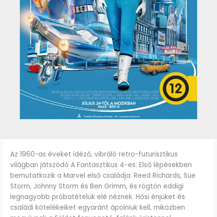
Az 1960-as éveket idéző, vibráló retro-futurisztikus
világban játszódó A Fantasztikus 4-es: Első lépésekben
bemutatkozik a Marvel első családja: Reed Richards, Sue
Storm, Johnny Storm és Ben Grimm, és rögtön eddigi
legnagyobb próbatételük elé néznek. Hősi énjüket és
családi kötelékeiket egyaránt ápolniuk kell, miközben