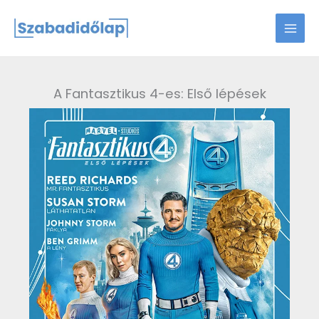
Skip
to
content
A Fantasztikus 4-es: Első lépések