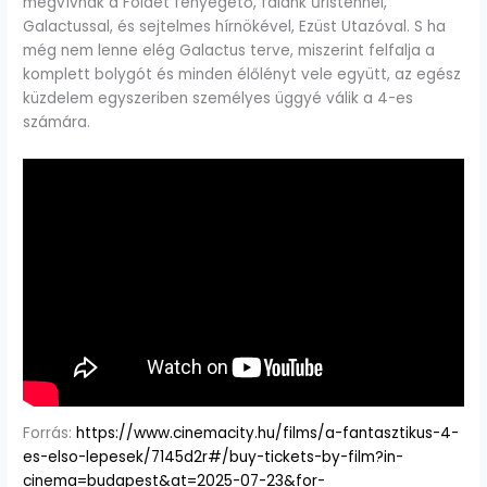
megvívnak a Földet fenyegető, falánk űristennel,
Galactussal, és sejtelmes hírnökével, Ezüst Utazóval. S ha
még nem lenne elég Galactus terve, miszerint felfalja a
komplett bolygót és minden élőlényt vele együtt, az egész
küzdelem egyszeriben személyes üggyé válik a 4-es
számára.
Forrás:
https://www.cinemacity.hu/films/a-fantasztikus-4-
es-elso-lepesek/7145d2r#/buy-tickets-by-film?in-
cinema=budapest&at=2025-07-23&for-