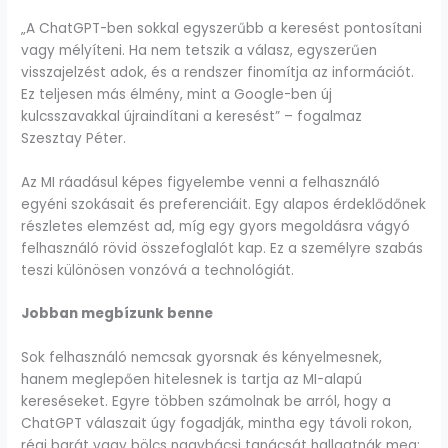
„A ChatGPT-ben sokkal egyszerűbb a keresést pontosítani
vagy mélyíteni. Ha nem tetszik a válasz, egyszerűen
visszajelzést adok, és a rendszer finomítja az információt.
Ez teljesen más élmény, mint a Google-ben új
kulcsszavakkal újraindítani a keresést” – fogalmaz
Szesztay Péter.
Az MI ráadásul képes figyelembe venni a felhasználó
egyéni szokásait és preferenciáit. Egy alapos érdeklődőnek
részletes elemzést ad, míg egy gyors megoldásra vágyó
felhasználó rövid összefoglalót kap. Ez a személyre szabás
teszi különösen vonzóvá a technológiát.
Jobban megbízunk benne
Sok felhasználó nemcsak gyorsnak és kényelmesnek,
hanem meglepően hitelesnek is tartja az MI-alapú
kereséseket. Egyre többen számolnak be arról, hogy a
ChatGPT válaszait úgy fogadják, mintha egy távoli rokon,
régi barát vagy bölcs nagybácsi tanácsát hallgatnák meg: